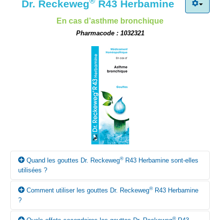
®
Dr. Reckeweg
R43 Herbamine
En cas d’asthme bronchique
Pharmacode : 1032321
®
Quand les gouttes Dr. Reckeweg
R43 Herbamine sont-elles
utilisées ?
®
Comment utiliser les gouttes Dr. Reckeweg
R43 Herbamine
®
Selon la conception homéopathique, les gouttes Dr. Reckeweg
?
R43 Herbamine peuvent être utilisées en cas d’asthme
bronchique.
®