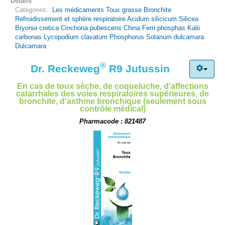
Détails
ou votre pharmacien.
informer votre médecin ou votre pharmacien si:
phosphas D12 1 ml, Kalii carbonas D6 1 ml, Lycopodium
Notice d'emballage (PDF)
Categories::
Les médicaments
Toux grasse
Bronchite
vous souffrez d’une autre maladie,
clavatum D30 1 ml, Phosphorus D30 1 ml, Solanum dulcamara
Refroidissement et sphère respiratoire
Acidum silicicum
Silicea
vous êtes allergique,
D30 1 ml, eau et alcool comme excipients. Contient 35 % vol.
Bryonia cretica
Cinchona pubescens
China
Ferri phosphas
Kalii
vous prenez déjà d’autres médicaments en usage interne ou
carbonas
Lycopodium clavatum
Phosphorus
Solanum dulcamara
d’alcool.
externe (même en automédication)!
Dulcamara
®
Dr. Reckeweg
R9 Jutussin
En cas de toux sèche, de coqueluche, d'affections
catarrhales des voies respiratoires supérieures, de
bronchite, d'asthme bronchique (seulement sous
contrôle médical)
Pharmacode : 821487