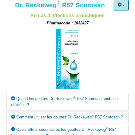
®
Dr. Reckeweg
R57 Scorosan
En cas d’affections bronchiques
Pharmacode : 1032427
®
Quand les gouttes Dr. Reckeweg
R57 Scorosan sont-elles
utilisées ?
®
Comment utiliser les gouttes Dr. Reckeweg
R57 Scorosan ?
®
Selon la conception homéopathique, les gouttes Dr. Reckeweg
R57 Scorosan peuvent être utilisées en cas d’affections
®
Quels effets secondaires les gouttes Dr. Reckeweg
R57
bronchiques.
Sauf prescription contraire du médecin, prendre 10 à 15 gouttes