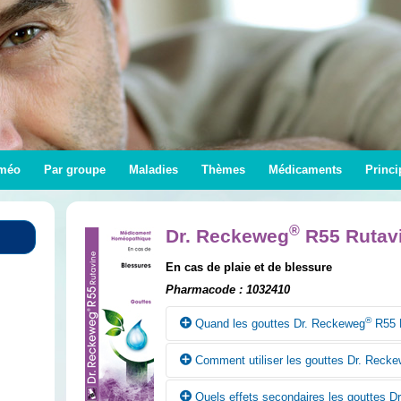
méo
Par groupe
Maladies
Thèmes
Médicaments
Princi
®
Dr. Reckeweg
R55 Rutav
En cas de plaie et de blessure
Pharmacode : 1032410
®
Quand les gouttes Dr. Reckeweg
R55 R
Comment utiliser les gouttes Dr. Reck
Selon la conception homéopathique, les g
Rutavine peuvent être utilisées en cas de p
Quels effets secondaires les gouttes D
Sauf prescription contraire du médecin, p