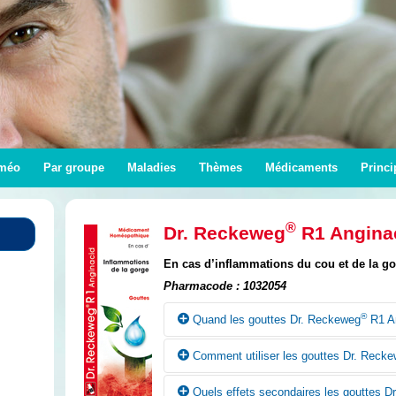
méo
Par groupe
Maladies
Thèmes
Médicaments
Princi
®
Dr. Reckeweg
R1 Angina
En cas d’inflammations du cou et de la g
Pharmacode : 1032054
®
Quand les gouttes Dr. Reckeweg
R1 An
Comment utiliser les gouttes Dr. Reck
Selon la conception homéopathique, les g
Anginacid peuvent être utilisées en cas d’
Quels effets secondaires les gouttes D
gorge.
Sauf prescription contraire du médecin, en