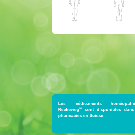
Les médicaments homéopath
®
Reckeweg
sont disponibles dans
pharmacies en Suisse.