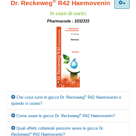
®
Dr. Reckeweg
R42 Haemovenin
In caso di varici
Pharmacode : 1032315
®
Che cosa sono le gocce Dr. Reckeweg
R42 Haemovenin e
quando si usano?
®
Come usare le gocce Dr. Reckeweg
R42 Haemovenin?
Secondo i canoni della medicina omeopatica le gocce Dr.
®
Reckeweg
R42 Haemovenin trovano principalmente impiego in
Quali effetti collaterali possono avere le gocce Dr.
caso di varici.
Salvo diversa prescrizione medica, assumere 10-15 gocce, in
®
Reckeweg
R42 Haemovenin?
poca acqua, 3 volte al giorno prima dei pasti. Si attenga alla