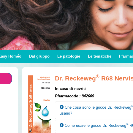
Easy Homéo
Dal gruppo
Le patologie
Le tematiche
I farma
®
Dr. Reckeweg
R68 Nervis
In caso di nevriti
Pharmacode : 842609
Che cosa sono le gocce Dr. Reckeweg
usano?
®
Come usare le gocce Dr. Reckeweg
R6
Secondo i canoni della medicina omeopati
Nervisin trovano principalmente impiego in 