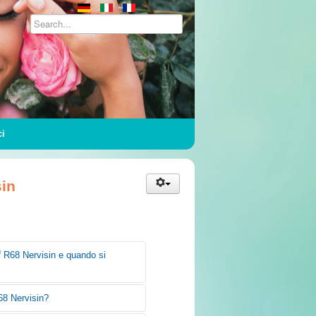
ci
in
®
R68 Nervisin e quando si
8 Nervisin?
®
ca le gocce Dr. Reckeweg
R68
caso di nevriti.